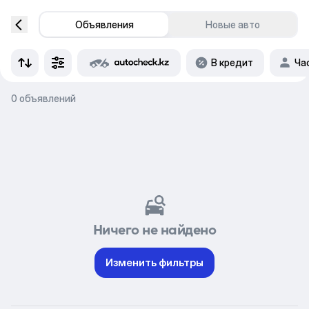
Объявления
Новые авто
В кредит
Ча
0 объявлений
Ничего не найдено
Изменить фильтры