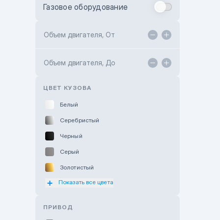
Газовое оборудование
Toyota Astana
Toyota Kokshetau
Объем двигателя, От
TANK Motors Karaganda
Объем двигателя, До
Hyundai ShymCity
Toyota Shygys
ЦВЕТ КУЗОВА
Белый
Серебристый
Черный
Серый
Золотистый
Показать все цвета
Оранжевый
Розовый
ПРИВОД
Красный