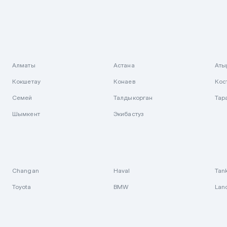
Алматы
Астана
Аты
Кокшетау
Конаев
Кос
Семей
Талдыкорган
Тар
Шымкент
Экибастуз
Changan
Haval
Tan
Toyota
BMW
Lan