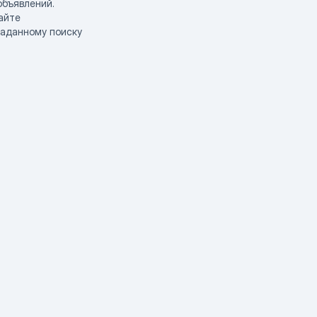
объявлений.
айте
заданному поиску