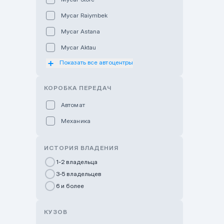
Mycar Raiymbek
Mycar Astana
Mycar Aktau
Показать все автоцентры
Mycar Uralsk
Haval & Tank Kyzylorda
КОРОБКА ПЕРЕДАЧ
Haval & Tank Pavlodar
Автомат
Bavaria Almaty
Механика
Mycar Shymkent
Bavaria Astana
ИСТОРИЯ ВЛАДЕНИЯ
GWM Nurly Zhol
1-2 владельца
3-5 владельцев
Chery Astana
6 и более
Changan Auto Nurly Zhol
Haval Atyrau
КУЗОВ
Hyundai Auto Almaty