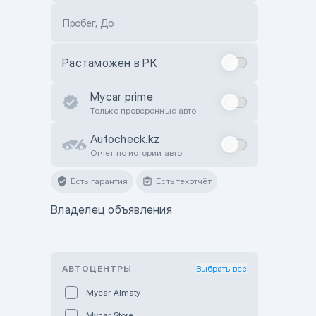
Пробег, До
Растаможен в РК
Mycar prime
Только проверенные авто
Autocheck.kz
Отчет по истории авто
Есть гарантия
Есть техотчёт
Владелец объявления
АВТОЦЕНТРЫ
Выбрать все
Mycar Almaty
Mycar Store