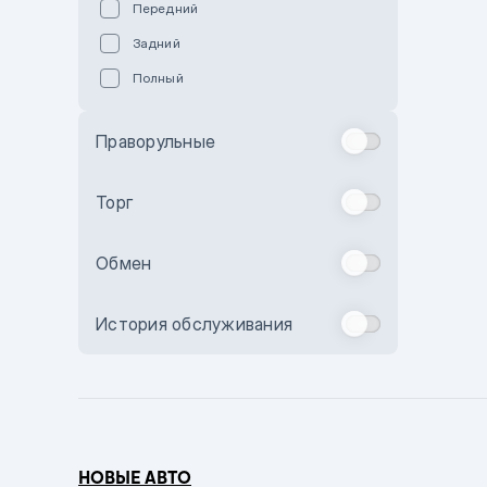
Передний
Пурпурный
Задний
Коричневый
Полный
Голубой
Синий
Праворульные
Фиолетовый
Зеленый
Торг
Желтый
Обмен
Бежевый
Бордовый
История обслуживания
Комбинированный
Бронзовый
Темно-синий
Серый металлик
НОВЫЕ АВТО
Сиреневый металлик