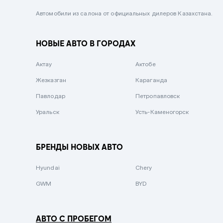
Черный металлик
Автомобили из салона от официальных дилеров Казахстана.
Стальной
НОВЫЕ АВТО В ГОРОДАХ
Вишневый
Серебристый металлик
Актау
Актобе
Темно-коричневый
Жезказган
Караганда
Бело-Дымчатый
Павлодар
Петропавловск
Светло-зелёный металлик
Уральск
Усть-Каменогорск
Бирюзовый
Темно-синий металлик
БРЕНДЫ НОВЫХ АВТО
Зеленый металлик
Hyundai
Chery
Комбинированный
GWM
BYD
АВТО С ПРОБЕГОМ