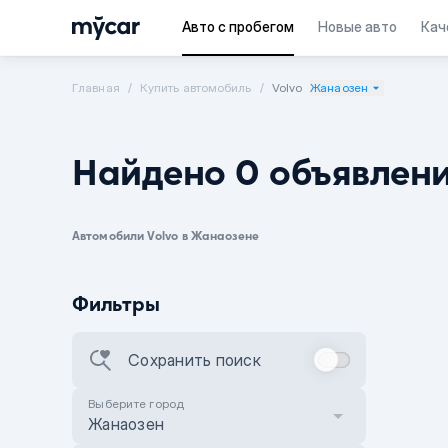
Авто с пробегом
Новые авто
Кач
Главная
Купить автомобиль
Volvo
Жанаозен
Найдено 0 объявлен
Автомобили Volvo в Жанаозене
Фильтры
Сохранить поиск
Выберите город
Жанаозен