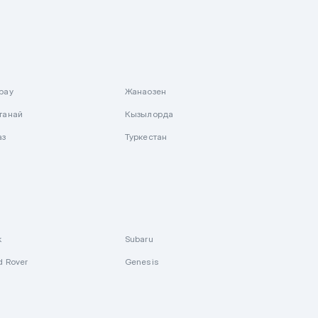
рау
Жанаозен
танай
Кызылорда
аз
Туркестан
k
Subaru
d Rover
Genesis