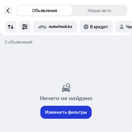
Объявления
Новые авто
В кредит
Ча
0 объявлений
Ничего не найдено
Изменить фильтры