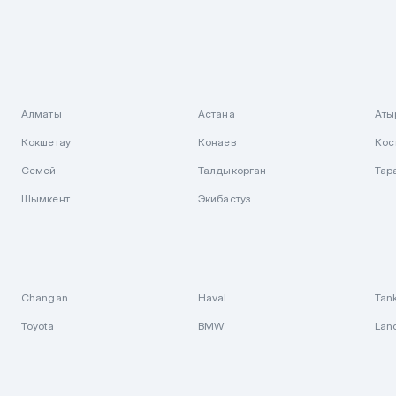
Алматы
Астана
Аты
Кокшетау
Конаев
Кос
Семей
Талдыкорган
Тар
Шымкент
Экибастуз
Changan
Haval
Tan
Toyota
BMW
Lan