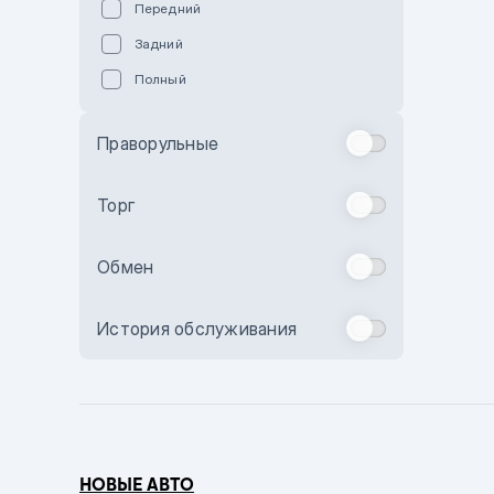
Передний
Пурпурный
Задний
Коричневый
Полный
Голубой
Синий
Праворульные
Фиолетовый
Зеленый
Торг
Желтый
Обмен
Бежевый
Бордовый
История обслуживания
Комбинированный
Бронзовый
Темно-синий
Серый металлик
НОВЫЕ АВТО
Сиреневый металлик