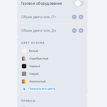
Газовое оборудование
Toyota Astana
Toyota Kokshetau
Объем двигателя, От
TANK Motors Karaganda
Объем двигателя, До
Hyundai ShymCity
Toyota Shygys
ЦВЕТ КУЗОВА
Белый
Серебристый
Черный
Серый
Золотистый
Показать все цвета
Оранжевый
Розовый
ПРИВОД
Красный