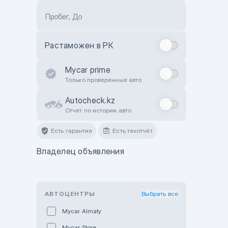
Пробег, До
Растаможен в РК
Mycar prime
Только проверенные авто
Autocheck.kz
Отчет по истории авто
Есть гарантия
Есть техотчёт
Владелец объявления
АВТОЦЕНТРЫ
Выбрать все
Mycar Almaty
Mycar Store