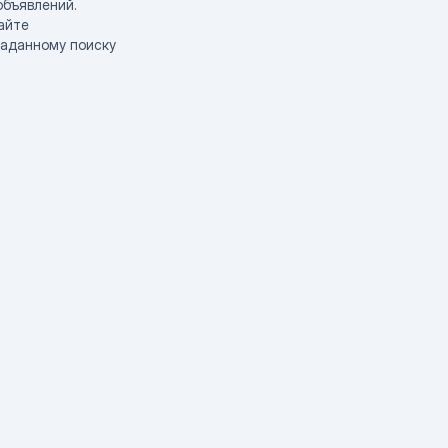
объявлений.
айте
заданному поиску