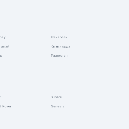
рау
Жанаозен
танай
Кызылорда
аз
Туркестан
k
Subaru
d Rover
Genesis