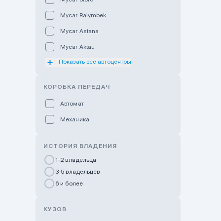
Mycar Raiymbek
Mycar Astana
Mycar Aktau
Показать все автоцентры
Mycar Uralsk
Haval & Tank Kyzylorda
КОРОБКА ПЕРЕДАЧ
Haval & Tank Pavlodar
Автомат
Bavaria Almaty
Механика
Mycar Shymkent
Bavaria Astana
ИСТОРИЯ ВЛАДЕНИЯ
GWM Nurly Zhol
1-2 владельца
3-5 владельцев
Chery Astana
6 и более
Changan Auto Nurly Zhol
Haval Atyrau
КУЗОВ
Hyundai Auto Almaty