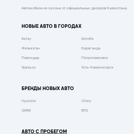
Черный металлик
Автомобили из салона от официальных дилеров Казахстана.
Стальной
НОВЫЕ АВТО В ГОРОДАХ
Вишневый
Серебристый металлик
Актау
Актобе
Темно-коричневый
Жезказган
Караганда
Бело-Дымчатый
Павлодар
Петропавловск
Светло-зелёный металлик
Уральск
Усть-Каменогорск
Бирюзовый
Темно-синий металлик
БРЕНДЫ НОВЫХ АВТО
Зеленый металлик
Hyundai
Chery
Комбинированный
GWM
BYD
АВТО С ПРОБЕГОМ