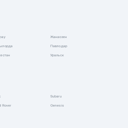
рау
Жанаозен
ылорда
Павлодар
кестан
Уральск
k
Subaru
d Rover
Genesis