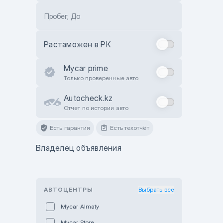
Пробег, До
Растаможен в РК
Mycar prime
Только проверенные авто
Autocheck.kz
Отчет по истории авто
Есть гарантия
Есть техотчёт
Владелец объявления
АВТОЦЕНТРЫ
Выбрать все
Mycar Almaty
Mycar Store