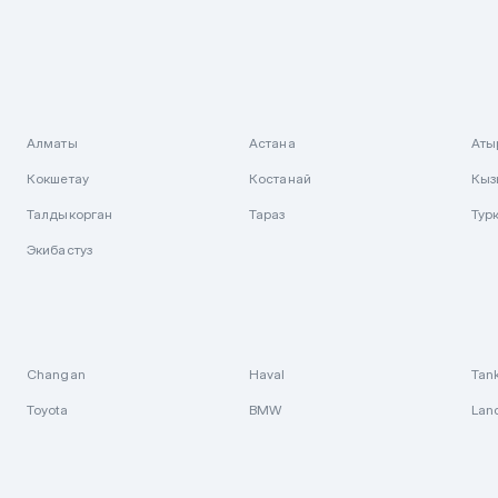
Алматы
Астана
Аты
Кокшетау
Костанай
Кыз
Талдыкорган
Тараз
Тур
Экибастуз
Changan
Haval
Tan
Toyota
BMW
Lan