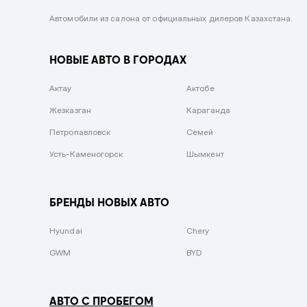
Черный металлик
Автомобили из салона от официальных дилеров Казахстана.
Стальной
НОВЫЕ АВТО В ГОРОДАХ
Вишневый
Серебристый металлик
Актау
Актобе
Темно-коричневый
Жезказган
Караганда
Бело-Дымчатый
Петропавловск
Семей
Светло-зелёный металлик
Усть-Каменогорск
Шымкент
Бирюзовый
Темно-синий металлик
БРЕНДЫ НОВЫХ АВТО
Зеленый металлик
Hyundai
Chery
Комбинированный
GWM
BYD
АВТО С ПРОБЕГОМ