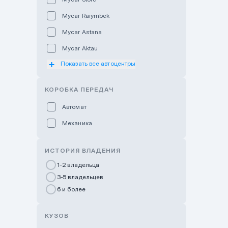
Mycar Raiymbek
Mycar Astana
Mycar Aktau
Показать все автоцентры
Mycar Uralsk
Haval & Tank Kyzylorda
КОРОБКА ПЕРЕДАЧ
Haval & Tank Pavlodar
Автомат
Bavaria Almaty
Механика
Mycar Shymkent
Bavaria Astana
ИСТОРИЯ ВЛАДЕНИЯ
GWM Nurly Zhol
1-2 владельца
3-5 владельцев
Chery Astana
6 и более
Changan Auto Nurly Zhol
Haval Atyrau
КУЗОВ
Hyundai Auto Almaty