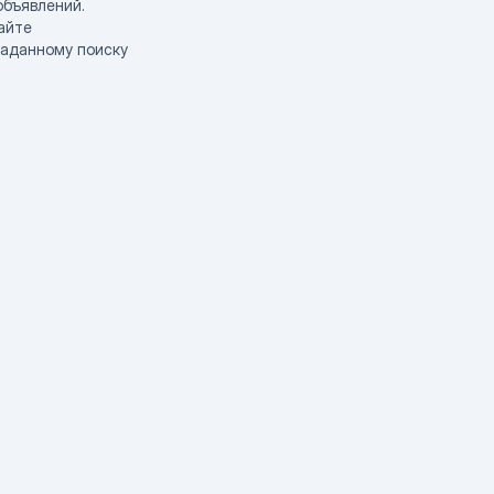
объявлений.
айте
заданному поиску