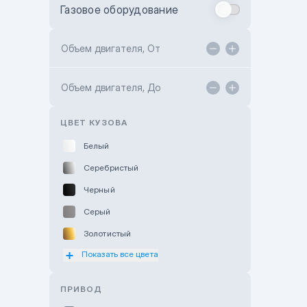
Газовое оборудование
Toyota Astana
Toyota Kokshetau
Объем двигателя, От
TANK Motors Karaganda
Объем двигателя, До
Hyundai ShymCity
Toyota Shygys
ЦВЕТ КУЗОВА
Белый
Серебристый
Черный
Серый
Золотистый
Показать все цвета
Оранжевый
Розовый
ПРИВОД
Красный