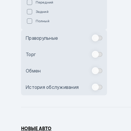
Передний
Пурпурный
Задний
Коричневый
Полный
Голубой
Синий
Праворульные
Фиолетовый
Зеленый
Торг
Желтый
Обмен
Бежевый
Бордовый
История обслуживания
Комбинированный
Бронзовый
Темно-синий
Серый металлик
НОВЫЕ АВТО
Сиреневый металлик