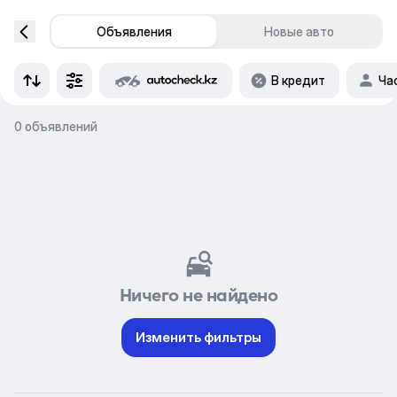
Объявления
Новые авто
В кредит
Ча
0 объявлений
Ничего не найдено
Изменить фильтры