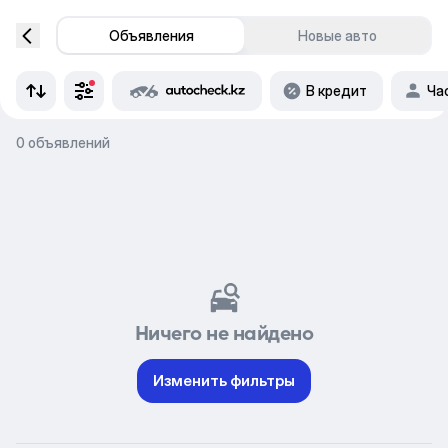
Объявления
Новые авто
В кредит
Ча
0 объявлений
Ничего не найдено
Изменить фильтры