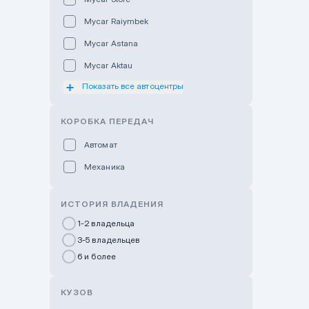
Mycar Raiymbek
Mycar Astana
Mycar Aktau
Показать все автоцентры
Mycar Uralsk
Haval & Tank Kyzylorda
КОРОБКА ПЕРЕДАЧ
Haval & Tank Pavlodar
Автомат
Bavaria Almaty
Механика
Mycar Shymkent
Bavaria Astana
ИСТОРИЯ ВЛАДЕНИЯ
GWM Nurly Zhol
1-2 владельца
3-5 владельцев
Chery Astana
6 и более
Changan Auto Nurly Zhol
Haval Atyrau
КУЗОВ
Hyundai Auto Almaty