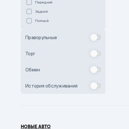
Передний
Пурпурный
Задний
Коричневый
Полный
Голубой
Синий
Праворульные
Фиолетовый
Зеленый
Торг
Желтый
Обмен
Бежевый
Бордовый
История обслуживания
Комбинированный
Бронзовый
Темно-синий
Серый металлик
НОВЫЕ АВТО
Сиреневый металлик