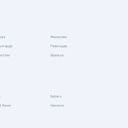
рау
Жанаозен
ылорда
Павлодар
кестан
Уральск
k
Subaru
d Rover
Genesis