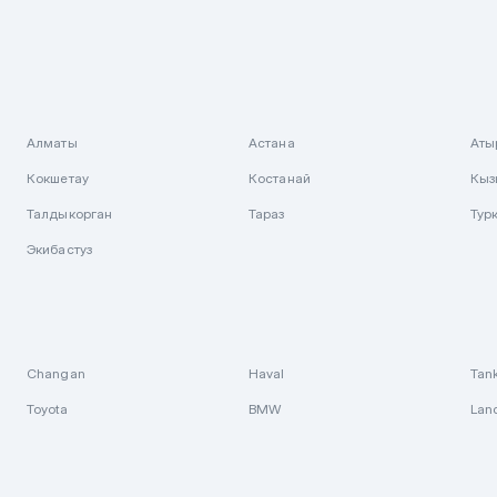
Алматы
Астана
Аты
Кокшетау
Костанай
Кыз
Талдыкорган
Тараз
Тур
Экибастуз
Changan
Haval
Tan
Toyota
BMW
Lan