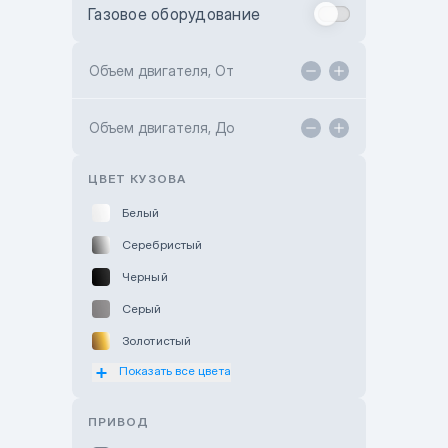
Газовое оборудование
Toyota Astana
Toyota Kokshetau
Объем двигателя, От
TANK Motors Karaganda
Объем двигателя, До
Hyundai ShymCity
Toyota Shygys
ЦВЕТ КУЗОВА
Белый
Серебристый
Черный
Серый
Золотистый
Показать все цвета
Оранжевый
Розовый
ПРИВОД
Красный