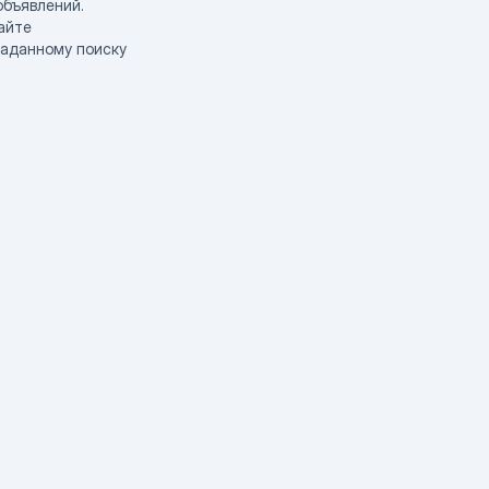
объявлений.
айте
заданному поиску