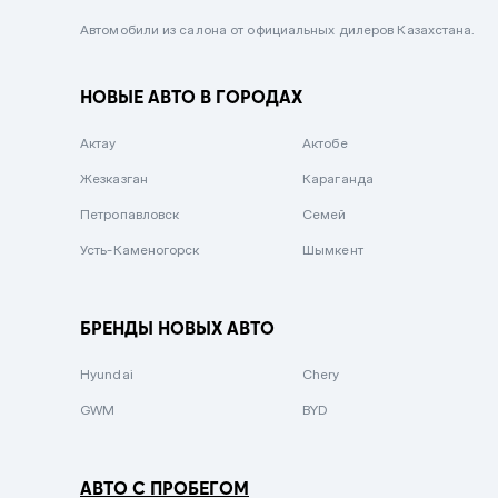
Черный металлик
Автомобили из салона от официальных дилеров Казахстана.
Стальной
НОВЫЕ АВТО В ГОРОДАХ
Вишневый
Серебристый металлик
Актау
Актобе
Темно-коричневый
Жезказган
Караганда
Бело-Дымчатый
Петропавловск
Семей
Светло-зелёный металлик
Усть-Каменогорск
Шымкент
Бирюзовый
Темно-синий металлик
БРЕНДЫ НОВЫХ АВТО
Зеленый металлик
Hyundai
Chery
Комбинированный
GWM
BYD
АВТО С ПРОБЕГОМ