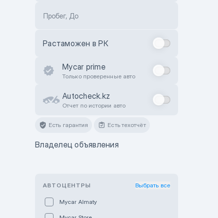
Пробег, До
Растаможен в РК
Mycar prime
Только проверенные авто
Autocheck.kz
Отчет по истории авто
Есть гарантия
Есть техотчёт
Владелец объявления
АВТОЦЕНТРЫ
Выбрать все
Mycar Almaty
Mycar Store