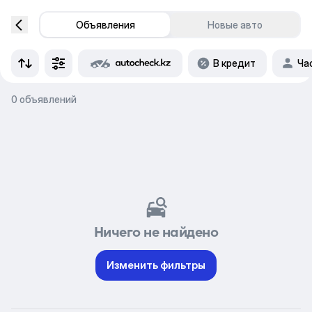
Объявления
Новые авто
В кредит
Ча
0 объявлений
Ничего не найдено
Изменить фильтры