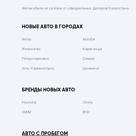
Черный металлик
Автомобили из салона от официальных дилеров Казахстана.
Стальной
НОВЫЕ АВТО В ГОРОДАХ
Вишневый
Серебристый металлик
Актау
Актобе
Темно-коричневый
Жезказган
Караганда
Бело-Дымчатый
Петропавловск
Семей
Светло-зелёный металлик
Усть-Каменогорск
Шымкент
Бирюзовый
Темно-синий металлик
БРЕНДЫ НОВЫХ АВТО
Зеленый металлик
Hyundai
Chery
Комбинированный
GWM
BYD
АВТО С ПРОБЕГОМ