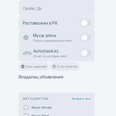
Пробег, До
Растаможен в РК
Mycar prime
Только проверенные авто
Autocheck.kz
Отчет по истории авто
Есть гарантия
Есть техотчёт
Владелец объявления
АВТОЦЕНТРЫ
Выбрать все
Mycar Almaty
Mycar Store