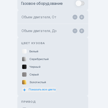
Газовое оборудование
Toyota Astana
Toyota Kokshetau
Объем двигателя, От
TANK Motors Karaganda
Объем двигателя, До
Hyundai ShymCity
Toyota Shygys
ЦВЕТ КУЗОВА
Белый
Серебристый
Черный
Серый
Золотистый
Показать все цвета
Оранжевый
Розовый
ПРИВОД
Красный