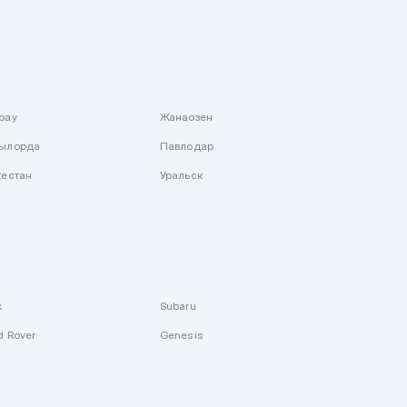
рау
Жанаозен
ылорда
Павлодар
кестан
Уральск
k
Subaru
d Rover
Genesis