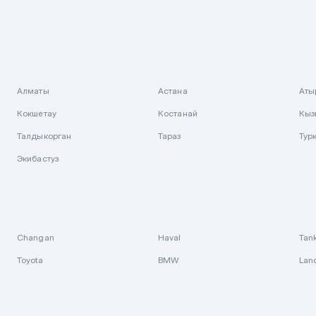
Алматы
Астана
Аты
Кокшетау
Костанай
Кыз
Талдыкорган
Тараз
Тур
Экибастуз
Changan
Haval
Tan
Toyota
BMW
Lan