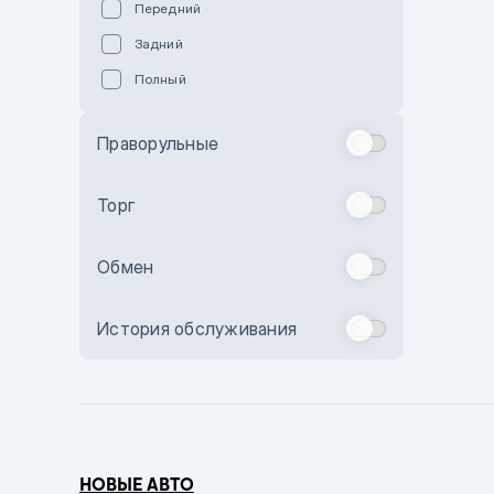
Передний
Пурпурный
Задний
Коричневый
Полный
Голубой
Синий
Праворульные
Фиолетовый
Зеленый
Торг
Желтый
Обмен
Бежевый
Бордовый
История обслуживания
Комбинированный
Бронзовый
Темно-синий
Серый металлик
НОВЫЕ АВТО
Сиреневый металлик