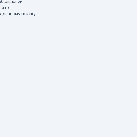
объявлений.
айте
заданному поиску