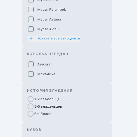
Mycar Raiymbek
Mycar Astana
Mycar Aktau
Показать все автоцентры
Mycar Uralsk
Haval & Tank Kyzylorda
КОРОБКА ПЕРЕДАЧ
Haval & Tank Pavlodar
Автомат
Bavaria Almaty
Механика
Mycar Shymkent
Bavaria Astana
ИСТОРИЯ ВЛАДЕНИЯ
GWM Nurly Zhol
1-2 владельца
3-5 владельцев
Chery Astana
6 и более
Changan Auto Nurly Zhol
Haval Atyrau
КУЗОВ
Hyundai Auto Almaty