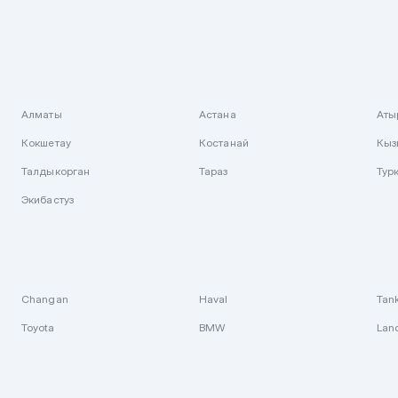
Алматы
Астана
Аты
Кокшетау
Костанай
Кыз
Талдыкорган
Тараз
Тур
Экибастуз
Changan
Haval
Tan
Toyota
BMW
Lan