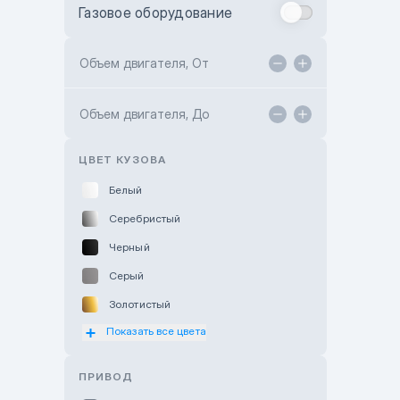
Газовое оборудование
Toyota Astana
Toyota Kokshetau
Объем двигателя, От
TANK Motors Karaganda
Объем двигателя, До
Hyundai ShymCity
Toyota Shygys
ЦВЕТ КУЗОВА
Белый
Серебристый
Черный
Серый
Золотистый
Показать все цвета
Оранжевый
Розовый
ПРИВОД
Красный