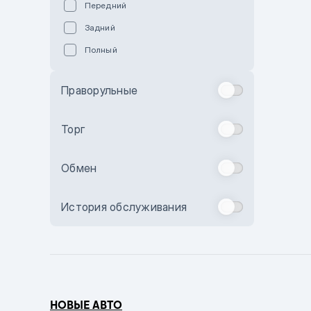
Передний
Пурпурный
Задний
Коричневый
Полный
Голубой
Синий
Праворульные
Фиолетовый
Зеленый
Торг
Желтый
Обмен
Бежевый
Бордовый
История обслуживания
Комбинированный
Бронзовый
Темно-синий
Серый металлик
НОВЫЕ АВТО
Сиреневый металлик