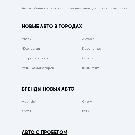
Черный металлик
Автомобили из салона от официальных дилеров Казахстана.
Стальной
НОВЫЕ АВТО В ГОРОДАХ
Вишневый
Серебристый металлик
Актау
Актобе
Темно-коричневый
Жезказган
Караганда
Бело-Дымчатый
Петропавловск
Семей
Светло-зелёный металлик
Усть-Каменогорск
Шымкент
Бирюзовый
Темно-синий металлик
БРЕНДЫ НОВЫХ АВТО
Зеленый металлик
Hyundai
Chery
Комбинированный
GWM
BYD
АВТО С ПРОБЕГОМ