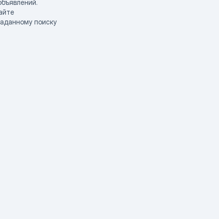
объявлений.
айте
заданному поиску