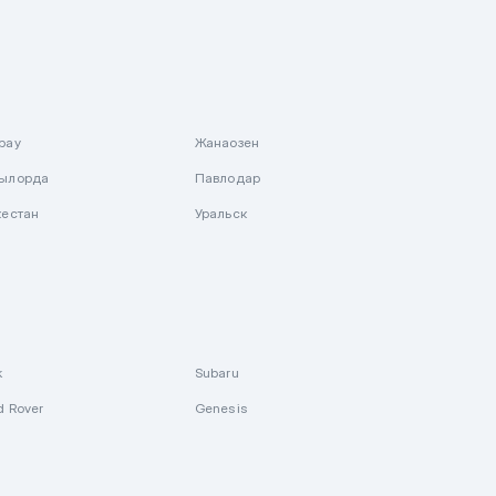
рау
Жанаозен
ылорда
Павлодар
кестан
Уральск
k
Subaru
d Rover
Genesis