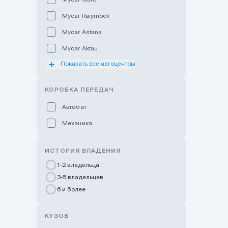
Mycar Raiymbek
Mycar Astana
Mycar Aktau
Показать все автоцентры
Mycar Uralsk
Haval & Tank Kyzylorda
КОРОБКА ПЕРЕДАЧ
Haval & Tank Pavlodar
Автомат
Bavaria Almaty
Механика
Mycar Shymkent
Bavaria Astana
ИСТОРИЯ ВЛАДЕНИЯ
GWM Nurly Zhol
1-2 владельца
3-5 владельцев
Chery Astana
6 и более
Changan Auto Nurly Zhol
Haval Atyrau
КУЗОВ
Hyundai Auto Almaty