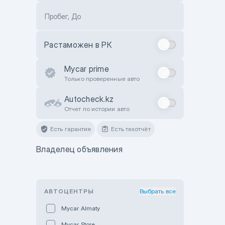
Пробег, До
Растаможен в РК
Mycar prime
Только проверенные авто
Autocheck.kz
Отчет по истории авто
Есть гарантия
Есть техотчёт
Владелец объявления
АВТОЦЕНТРЫ
Выбрать все
Mycar Almaty
Mycar Store