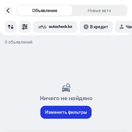
Объявления
Новые авто
В кредит
Ча
0 объявлений
Ничего не найдено
Изменить фильтры