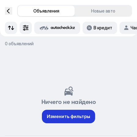
Объявления
Новые авто
В кредит
Ча
0 объявлений
Ничего не найдено
Изменить фильтры