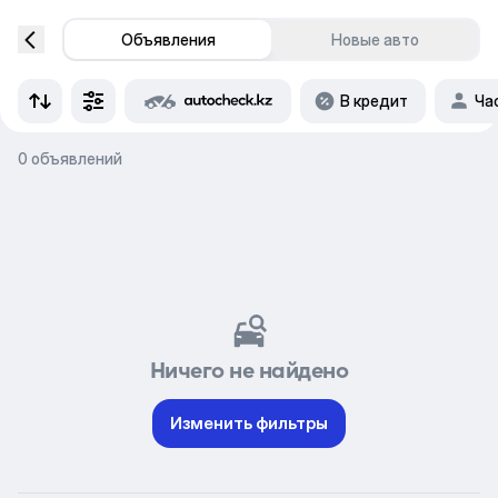
Объявления
Новые авто
В кредит
Ча
0 объявлений
Ничего не найдено
Изменить фильтры