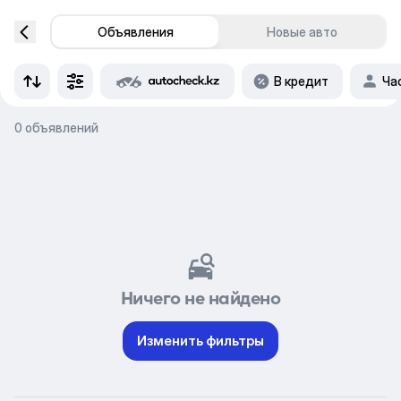
Объявления
Новые авто
В кредит
Ча
0 объявлений
Ничего не найдено
Изменить фильтры