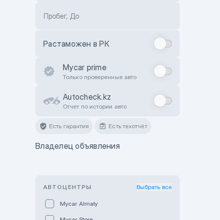
Пробег, До
Растаможен в РК
Mycar prime
Только проверенные авто
Autocheck.kz
Отчет по истории авто
Есть гарантия
Есть техотчёт
Владелец объявления
АВТОЦЕНТРЫ
Выбрать все
Mycar Almaty
Mycar Store