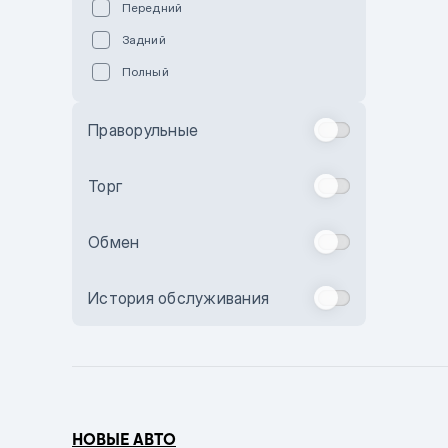
Передний
Пурпурный
Задний
Коричневый
Полный
Голубой
Синий
Праворульные
Фиолетовый
Зеленый
Торг
Желтый
Обмен
Бежевый
Бордовый
История обслуживания
Комбинированный
Бронзовый
Темно-синий
Серый металлик
НОВЫЕ АВТО
Сиреневый металлик