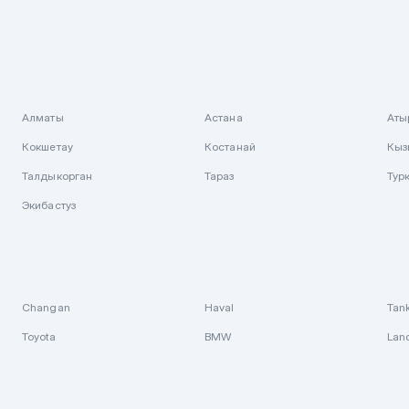
Алматы
Астана
Аты
Кокшетау
Костанай
Кыз
Талдыкорган
Тараз
Тур
Экибастуз
Changan
Haval
Tan
Toyota
BMW
Lan