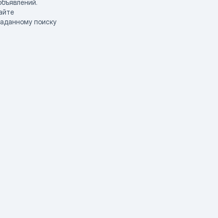
объявлений.
айте
заданному поиску