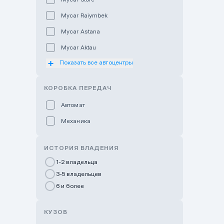
Mycar Raiymbek
Mycar Astana
Mycar Aktau
Показать все автоцентры
Mycar Uralsk
Haval & Tank Kyzylorda
КОРОБКА ПЕРЕДАЧ
Haval & Tank Pavlodar
Автомат
Bavaria Almaty
Механика
Mycar Shymkent
Bavaria Astana
ИСТОРИЯ ВЛАДЕНИЯ
GWM Nurly Zhol
1-2 владельца
3-5 владельцев
Chery Astana
6 и более
Changan Auto Nurly Zhol
Haval Atyrau
КУЗОВ
Hyundai Auto Almaty