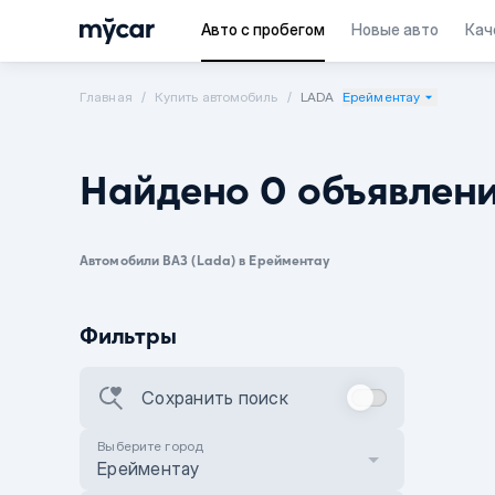
Авто с пробегом
Новые авто
Кач
Главная
Купить автомобиль
LADA
Ерейментау
Найдено 0 объявлен
Автомобили ВАЗ (Lada) в Ерейментау
Фильтры
Сохранить поиск
Выберите город
Ерейментау