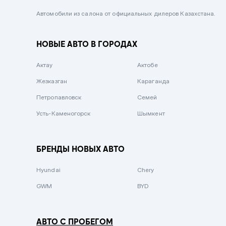
Черный металлик
Автомобили из салона от официальных дилеров Казахстана.
Стальной
НОВЫЕ АВТО В ГОРОДАХ
Вишневый
Серебристый металлик
Актау
Актобе
Темно-коричневый
Жезказган
Караганда
Бело-Дымчатый
Петропавловск
Семей
Светло-зелёный металлик
Усть-Каменогорск
Шымкент
Бирюзовый
Темно-синий металлик
БРЕНДЫ НОВЫХ АВТО
Зеленый металлик
Hyundai
Chery
Комбинированный
GWM
BYD
АВТО С ПРОБЕГОМ