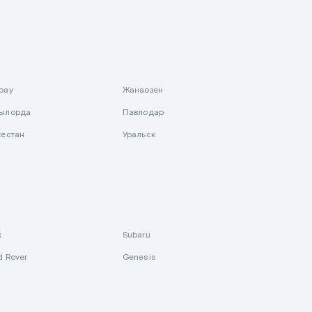
рау
Жанаозен
ылорда
Павлодар
кестан
Уральск
k
Subaru
d Rover
Genesis