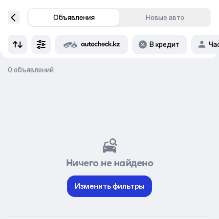
Объявления
Новые авто
В кредит
Ча
0 объявлений
Ничего не найдено
Изменить фильтры