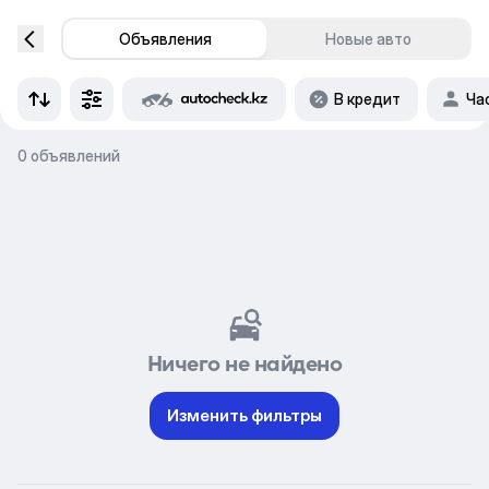
Объявления
Новые авто
В кредит
Ча
0 объявлений
Ничего не найдено
Изменить фильтры