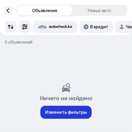
Объявления
Новые авто
В кредит
Ча
0 объявлений
Ничего не найдено
Изменить фильтры