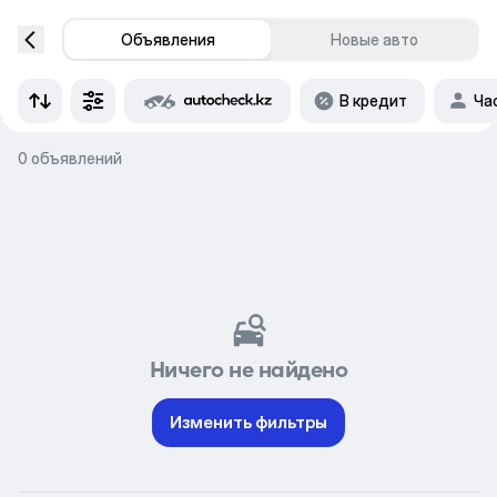
Объявления
Новые авто
В кредит
Ча
0 объявлений
Ничего не найдено
Изменить фильтры