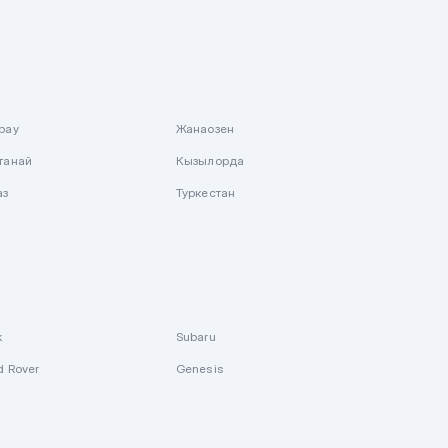
рау
Жанаозен
танай
Кызылорда
аз
Туркестан
k
Subaru
d Rover
Genesis