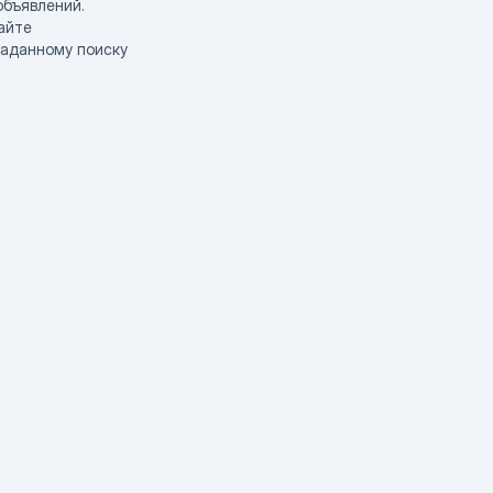
объявлений.
айте
заданному поиску