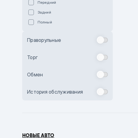
Передний
Пурпурный
Задний
Коричневый
Полный
Голубой
Синий
Праворульные
Фиолетовый
Зеленый
Торг
Желтый
Обмен
Бежевый
Бордовый
История обслуживания
Комбинированный
Бронзовый
Темно-синий
Серый металлик
НОВЫЕ АВТО
Сиреневый металлик