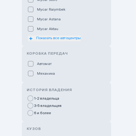
Mycar Raiymbek
Mycar Astana
Mycar Aktau
Показать все автоцентры
Mycar Uralsk
Haval & Tank Kyzylorda
КОРОБКА ПЕРЕДАЧ
Haval & Tank Pavlodar
Автомат
Bavaria Almaty
Механика
Mycar Shymkent
Bavaria Astana
ИСТОРИЯ ВЛАДЕНИЯ
GWM Nurly Zhol
1-2 владельца
3-5 владельцев
Chery Astana
6 и более
Changan Auto Nurly Zhol
Haval Atyrau
КУЗОВ
Hyundai Auto Almaty