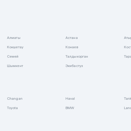
Алматы
Астана
Аты
Кокшетау
Конаев
Кос
Семей
Талдыкорган
Тар
Шымкент
Экибастуз
Changan
Haval
Tan
Toyota
BMW
Lan