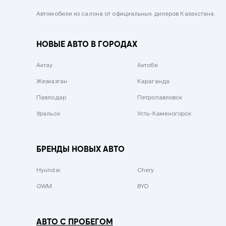
Черный металлик
Автомобили из салона от официальных дилеров Казахстана.
Стальной
НОВЫЕ АВТО В ГОРОДАХ
Вишневый
Серебристый металлик
Актау
Актобе
Темно-коричневый
Жезказган
Караганда
Бело-Дымчатый
Павлодар
Петропавловск
Светло-зелёный металлик
Уральск
Усть-Каменогорск
Бирюзовый
Темно-синий металлик
БРЕНДЫ НОВЫХ АВТО
Зеленый металлик
Hyundai
Chery
Комбинированный
GWM
BYD
АВТО С ПРОБЕГОМ