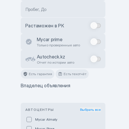
Пробег, До
Растаможен в РК
Mycar prime
Только проверенные авто
Autocheck.kz
Отчет по истории авто
Есть гарантия
Есть техотчёт
Владелец объявления
АВТОЦЕНТРЫ
Выбрать все
Mycar Almaty
Mycar Store