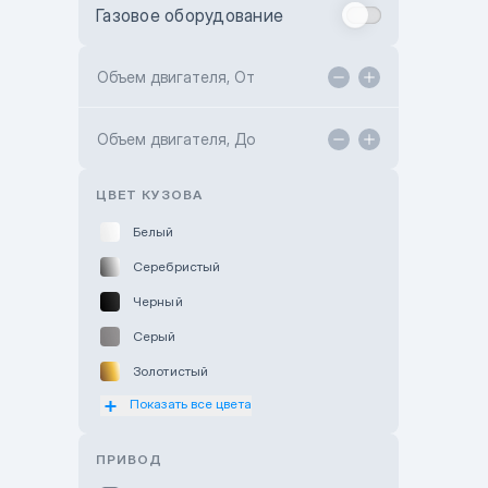
Газовое оборудование
Toyota Astana
Toyota Kokshetau
Объем двигателя, От
TANK Motors Karaganda
Объем двигателя, До
Hyundai ShymCity
Toyota Shygys
ЦВЕТ КУЗОВА
Белый
Серебристый
Черный
Серый
Золотистый
Показать все цвета
Оранжевый
Розовый
ПРИВОД
Красный