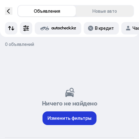
Объявления
Новые авто
В кредит
Ча
0 объявлений
Ничего не найдено
Изменить фильтры