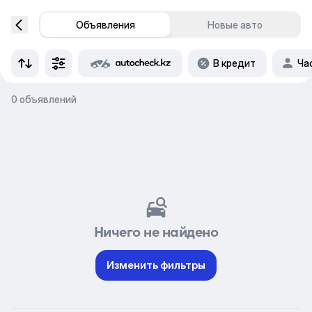
Объявления
Новые авто
В кредит
Ча
0 объявлений
Ничего не найдено
Изменить фильтры