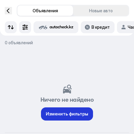
Объявления
Новые авто
В кредит
Ча
0 объявлений
Ничего не найдено
Изменить фильтры