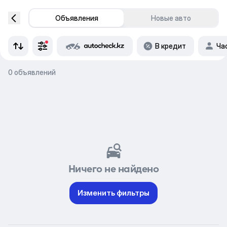
Объявления
Новые авто
В кредит
Ча
0 объявлений
Ничего не найдено
Изменить фильтры