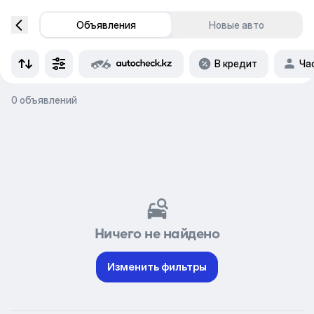
Объявления
Новые авто
В кредит
Ча
0 объявлений
Ничего не найдено
Изменить фильтры