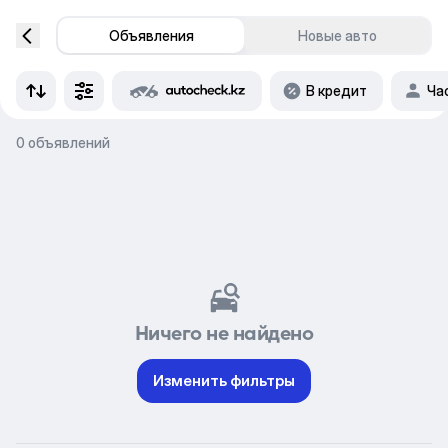
Объявления
Новые авто
В кредит
Ча
0 объявлений
Ничего не найдено
Изменить фильтры