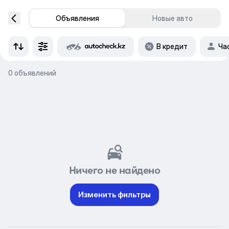
Объявления
Новые авто
В кредит
Ча
0 объявлений
Ничего не найдено
Изменить фильтры