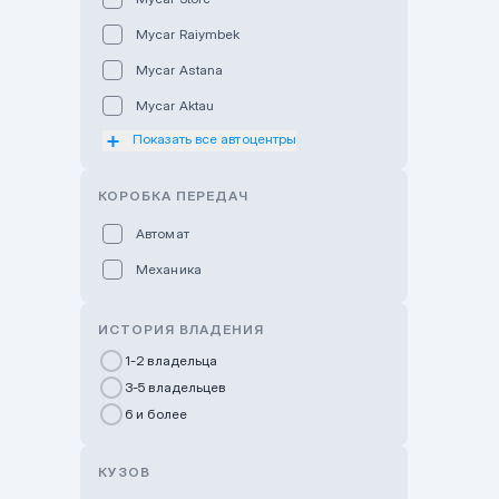
Mycar Raiymbek
Mycar Astana
Mycar Aktau
Показать все автоцентры
Mycar Uralsk
Haval & Tank Kyzylorda
КОРОБКА ПЕРЕДАЧ
Haval & Tank Pavlodar
Автомат
Bavaria Almaty
Механика
Mycar Shymkent
Bavaria Astana
ИСТОРИЯ ВЛАДЕНИЯ
GWM Nurly Zhol
1-2 владельца
3-5 владельцев
Chery Astana
6 и более
Changan Auto Nurly Zhol
Haval Atyrau
КУЗОВ
Hyundai Auto Almaty