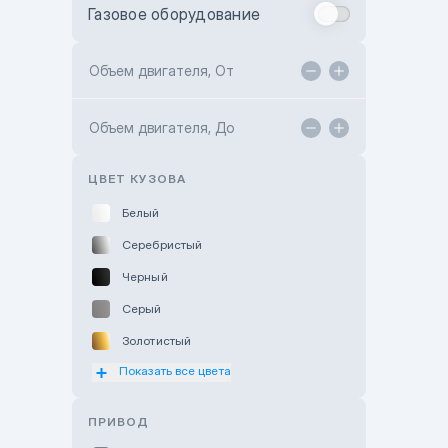
Газовое оборудование
Toyota Astana
Toyota Kokshetau
Объем двигателя, От
TANK Motors Karaganda
Объем двигателя, До
Hyundai ShymCity
Toyota Shygys
ЦВЕТ КУЗОВА
Белый
Серебристый
Черный
Серый
Золотистый
Показать все цвета
Оранжевый
Розовый
ПРИВОД
Красный