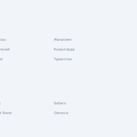
рау
Жанаозен
танай
Кызылорда
аз
Туркестан
k
Subaru
d Rover
Genesis