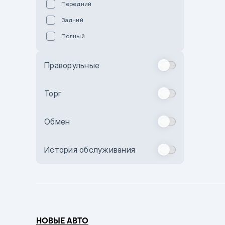
Передний
Пурпурный
Задний
Коричневый
Полный
Голубой
Синий
Праворульные
Фиолетовый
Зеленый
Торг
Желтый
Обмен
Бежевый
Бордовый
История обслуживания
Комбинированный
Бронзовый
Темно-синий
Серый металлик
НОВЫЕ АВТО
Сиреневый металлик