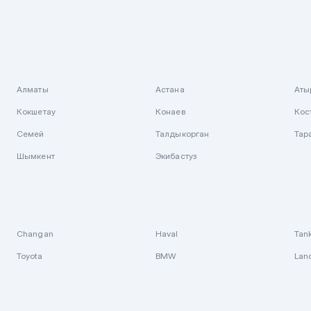
Алматы
Астана
Аты
Кокшетау
Конаев
Кос
Семей
Талдыкорган
Тар
Шымкент
Экибастуз
Changan
Haval
Tan
Toyota
BMW
Lan