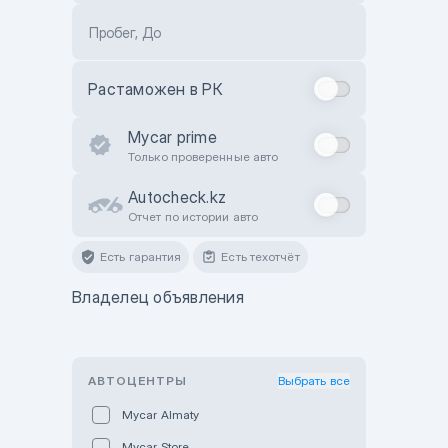
Пробег, До
Растаможен в РК
Mycar prime
Только проверенные авто
Autocheck.kz
Отчет по истории авто
Есть гарантия
Есть техотчёт
Владелец объявления
АВТОЦЕНТРЫ
Выбрать все
Mycar Almaty
Mycar Store