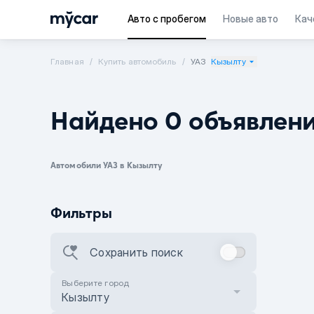
Авто с пробегом
Новые авто
Кач
Главная
Купить автомобиль
УАЗ
Кызылту
Найдено 0 объявлен
Автомобили УАЗ в Кызылту
Фильтры
Сохранить поиск
Выберите город
Кызылту