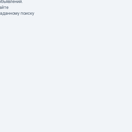
объявлений.
айте
заданному поиску