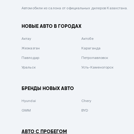
Черный металлик
Автомобили из салона от официальных дилеров Казахстана.
Стальной
НОВЫЕ АВТО В ГОРОДАХ
Вишневый
Серебристый металлик
Актау
Актобе
Темно-коричневый
Жезказган
Караганда
Бело-Дымчатый
Павлодар
Петропавловск
Светло-зелёный металлик
Уральск
Усть-Каменогорск
Бирюзовый
Темно-синий металлик
БРЕНДЫ НОВЫХ АВТО
Зеленый металлик
Hyundai
Chery
Комбинированный
GWM
BYD
АВТО С ПРОБЕГОМ