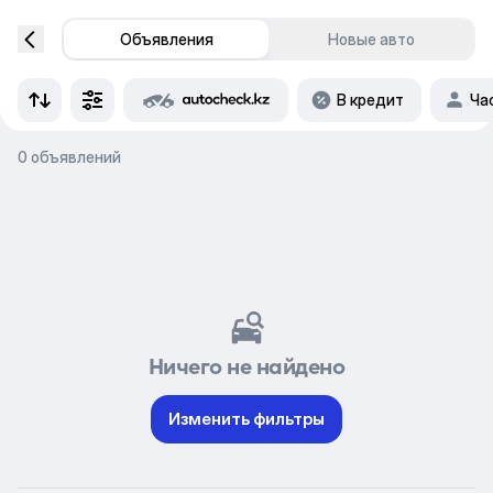
Объявления
Новые авто
В кредит
Ча
0 объявлений
Ничего не найдено
Изменить фильтры