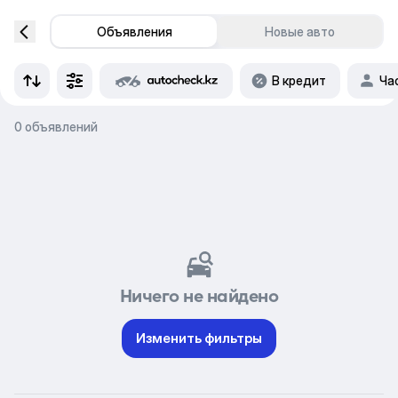
Объявления
Новые авто
В кредит
Ча
0 объявлений
Ничего не найдено
Изменить фильтры