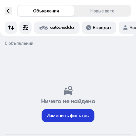
Объявления
Новые авто
В кредит
Ча
0 объявлений
Ничего не найдено
Изменить фильтры