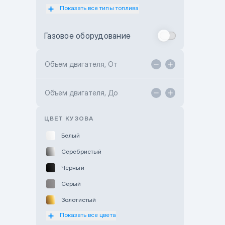
Показать все типы топлива
Subaru Motor Almaty
Toyota Almaty
Газовое оборудование
Toyota Astana
Toyota Kokshetau
Объем двигателя, От
TANK Motors Karaganda
Объем двигателя, До
Hyundai ShymCity
Toyota Shygys
ЦВЕТ КУЗОВА
Белый
Серебристый
Черный
Серый
Золотистый
Показать все цвета
Оранжевый