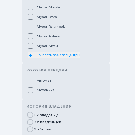
Mycar Almaty
Mycar Store
Mycar Raiymbek
Mycar Astana
Mycar Aktau
Показать все автоцентры
Mycar Uralsk
Haval & Tank Kyzylorda
КОРОБКА ПЕРЕДАЧ
Haval & Tank Pavlodar
Автомат
Bavaria Almaty
Механика
Mycar Shymkent
Bavaria Astana
ИСТОРИЯ ВЛАДЕНИЯ
GWM Nurly Zhol
1-2 владельца
3-5 владельцев
Chery Astana
6 и более
Changan Auto Nurly Zhol