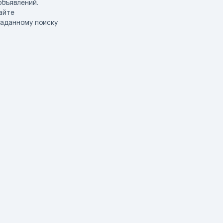
объявлений.
айте
заданному поиску