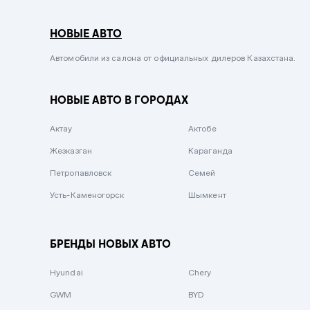
Серый металлик
НОВЫЕ АВТО
Сиреневый металлик
Черный металлик
Автомобили из салона от официальных дилеров Казахстана.
Стальной
НОВЫЕ АВТО В ГОРОДАХ
Вишневый
Серебристый металлик
Актау
Актобе
Темно-коричневый
Жезказган
Караганда
Бело-Дымчатый
Петропавловск
Семей
Светло-зелёный металлик
Усть-Каменогорск
Шымкент
Бирюзовый
Темно-синий металлик
БРЕНДЫ НОВЫХ АВТО
Зеленый металлик
Hyundai
Chery
Комбинированный
GWM
BYD