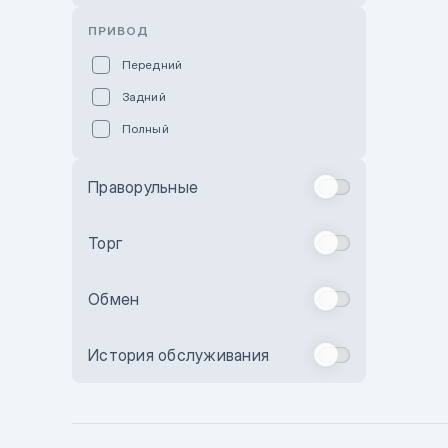
Розовый
ПРИВОД
Красный
Передний
Пурпурный
Задний
Коричневый
Полный
Голубой
Синий
Праворульные
Фиолетовый
Зеленый
Торг
Желтый
Обмен
Бежевый
Бордовый
История обслуживания
Комбинированный
Бронзовый
Темно-синий