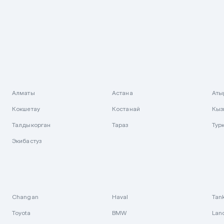
Алматы
Астана
Аты
Кокшетау
Костанай
Кыз
Талдыкорган
Тараз
Тур
Экибастуз
Changan
Haval
Tan
Toyota
BMW
Lan