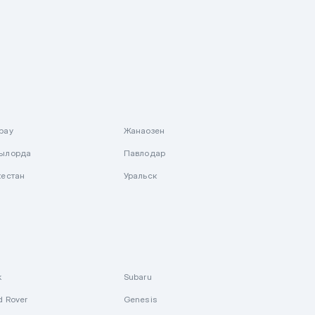
рау
Жанаозен
ылорда
Павлодар
кестан
Уральск
k
Subaru
d Rover
Genesis