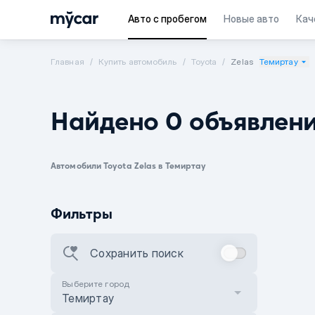
Авто с пробегом
Новые авто
Кач
Главная
Купить автомобиль
Toyota
Zelas
Темиртау
Найдено 0 объявлен
Автомобили Toyota Zelas в Темиртау
Фильтры
Сохранить поиск
Выберите город
Темиртау