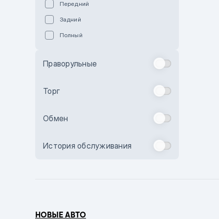
Передний
Пурпурный
Задний
Коричневый
Полный
Голубой
Синий
Праворульные
Фиолетовый
Зеленый
Торг
Желтый
Обмен
Бежевый
Бордовый
История обслуживания
Комбинированный
Бронзовый
Темно-синий
Серый металлик
НОВЫЕ АВТО
Сиреневый металлик