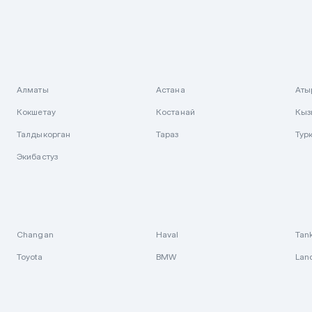
Алматы
Астана
Аты
Кокшетау
Костанай
Кыз
Талдыкорган
Тараз
Тур
Экибастуз
Changan
Haval
Tan
Toyota
BMW
Lan