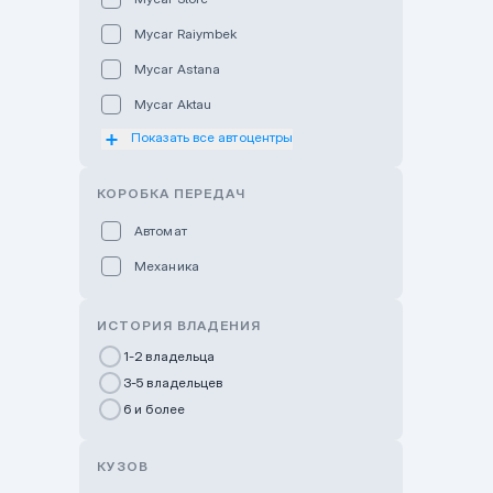
Mycar Raiymbek
Mycar Astana
Mycar Aktau
Показать все автоцентры
Mycar Uralsk
Haval & Tank Kyzylorda
КОРОБКА ПЕРЕДАЧ
Haval & Tank Pavlodar
Автомат
Bavaria Almaty
Механика
Mycar Shymkent
Bavaria Astana
ИСТОРИЯ ВЛАДЕНИЯ
GWM Nurly Zhol
1-2 владельца
3-5 владельцев
Chery Astana
6 и более
Changan Auto Nurly Zhol
Haval Atyrau
КУЗОВ
Hyundai Auto Almaty