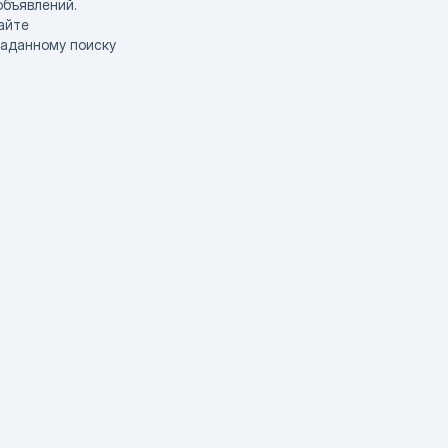
объявлений.
айте
заданному поиску