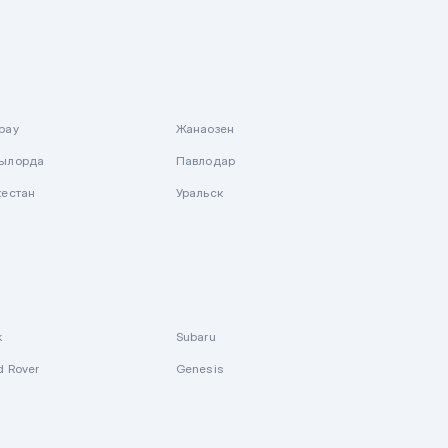
рау
Жанаозен
ылорда
Павлодар
кестан
Уральск
k
Subaru
d Rover
Genesis