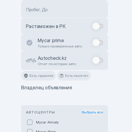
Пробег, До
Растаможен в РК
Mycar prime
Только проверенные авто
Autocheck.kz
Отчет по истории авто
Есть гарантия
Есть техотчёт
Владелец объявления
АВТОЦЕНТРЫ
Выбрать все
Mycar Almaty
Mycar Store