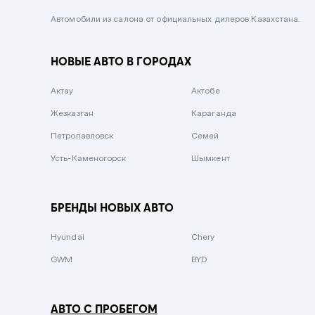
Черный металлик
Автомобили из салона от официальных дилеров Казахстана.
Стальной
НОВЫЕ АВТО В ГОРОДАХ
Вишневый
Серебристый металлик
Актау
Актобе
Темно-коричневый
Жезказган
Караганда
Бело-Дымчатый
Петропавловск
Семей
Светло-зелёный металлик
Усть-Каменогорск
Шымкент
Бирюзовый
Темно-синий металлик
БРЕНДЫ НОВЫХ АВТО
Зеленый металлик
Hyundai
Chery
Комбинированный
GWM
BYD
АВТО С ПРОБЕГОМ