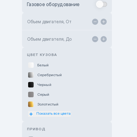
Газовое оборудование
Toyota Astana
Toyota Kokshetau
Объем двигателя, От
TANK Motors Karaganda
Объем двигателя, До
Hyundai ShymCity
Toyota Shygys
ЦВЕТ КУЗОВА
Белый
Серебристый
Черный
Серый
Золотистый
Показать все цвета
Оранжевый
Розовый
ПРИВОД
Красный