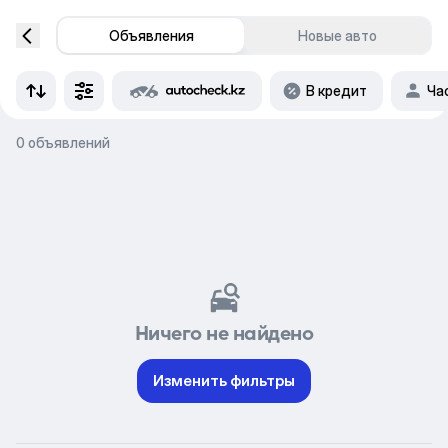
Объявления
Новые авто
В кредит
Ча
0 объявлений
Ничего не найдено
Изменить фильтры