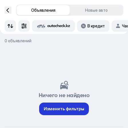
Объявления
Новые авто
В кредит
Ча
0 объявлений
Ничего не найдено
Изменить фильтры