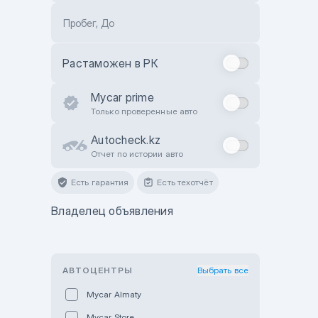
Пробег, До
Растаможен в РК
Mycar prime
Только проверенные авто
Autocheck.kz
Отчет по истории авто
Есть гарантия
Есть техотчёт
Владелец объявления
АВТОЦЕНТРЫ
Выбрать все
Mycar Almaty
Mycar Store