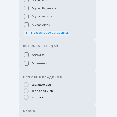
Mycar Raiymbek
Mycar Astana
Mycar Aktau
Показать все автоцентры
Mycar Uralsk
Haval & Tank Kyzylorda
КОРОБКА ПЕРЕДАЧ
Haval & Tank Pavlodar
Автомат
Bavaria Almaty
Механика
Mycar Shymkent
Bavaria Astana
ИСТОРИЯ ВЛАДЕНИЯ
GWM Nurly Zhol
1-2 владельца
3-5 владельцев
Chery Astana
6 и более
Changan Auto Nurly Zhol
Haval Atyrau
КУЗОВ
Hyundai Auto Almaty