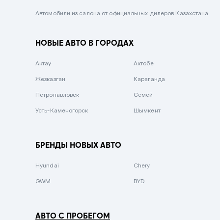
Черный металлик
Автомобили из салона от официальных дилеров Казахстана.
Стальной
НОВЫЕ АВТО В ГОРОДАХ
Вишневый
Серебристый металлик
Актау
Актобе
Темно-коричневый
Жезказган
Караганда
Бело-Дымчатый
Петропавловск
Семей
Светло-зелёный металлик
Усть-Каменогорск
Шымкент
Бирюзовый
Темно-синий металлик
БРЕНДЫ НОВЫХ АВТО
Зеленый металлик
Hyundai
Chery
Комбинированный
GWM
BYD
АВТО С ПРОБЕГОМ