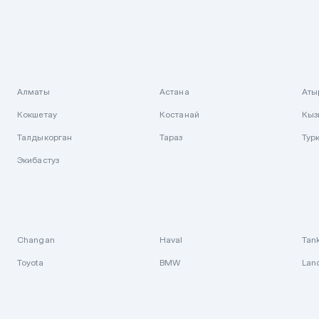
Алматы
Астана
Аты
Кокшетау
Костанай
Кыз
Талдыкорган
Тараз
Тур
Экибастуз
Changan
Haval
Tan
Toyota
BMW
Lan