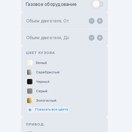
Газовое оборудование
Toyota Astana
Toyota Kokshetau
Объем двигателя, От
TANK Motors Karaganda
Объем двигателя, До
Hyundai ShymCity
Toyota Shygys
ЦВЕТ КУЗОВА
Белый
Серебристый
Черный
Серый
Золотистый
Показать все цвета
Оранжевый
Розовый
ПРИВОД
Красный