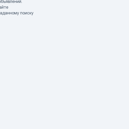
объявлений.
айте
заданному поиску