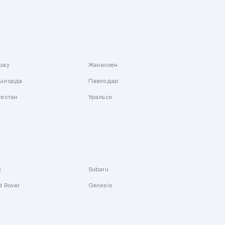
рау
Жанаозен
ылорда
Павлодар
кестан
Уральск
k
Subaru
d Rover
Genesis