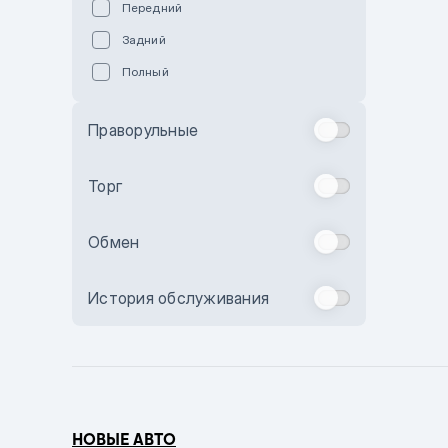
Передний
Пурпурный
Задний
Коричневый
Полный
Голубой
Синий
Праворульные
Фиолетовый
Зеленый
Торг
Желтый
Обмен
Бежевый
Бордовый
История обслуживания
Комбинированный
Бронзовый
Темно-синий
Серый металлик
НОВЫЕ АВТО
Сиреневый металлик