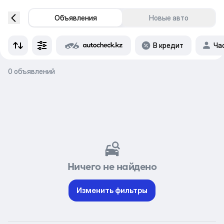
Объявления
Новые авто
В кредит
Ча
0 объявлений
Ничего не найдено
Изменить фильтры