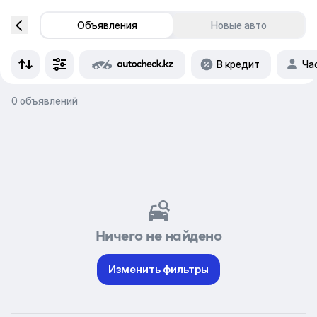
Объявления
Новые авто
В кредит
Ча
0 объявлений
Ничего не найдено
Изменить фильтры