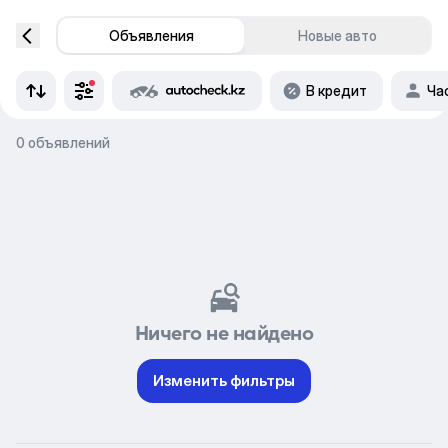
Объявления
Новые авто
В кредит
Ча
0 объявлений
Ничего не найдено
Изменить фильтры