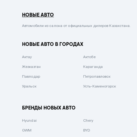
Серый металлик
НОВЫЕ АВТО
Сиреневый металлик
Черный металлик
Автомобили из салона от официальных дилеров Казахстана.
Стальной
НОВЫЕ АВТО В ГОРОДАХ
Вишневый
Серебристый металлик
Актау
Актобе
Темно-коричневый
Жезказган
Караганда
Бело-Дымчатый
Павлодар
Петропавловск
Светло-зелёный металлик
Уральск
Усть-Каменогорск
Бирюзовый
Темно-синий металлик
БРЕНДЫ НОВЫХ АВТО
Зеленый металлик
Hyundai
Chery
Комбинированный
GWM
BYD