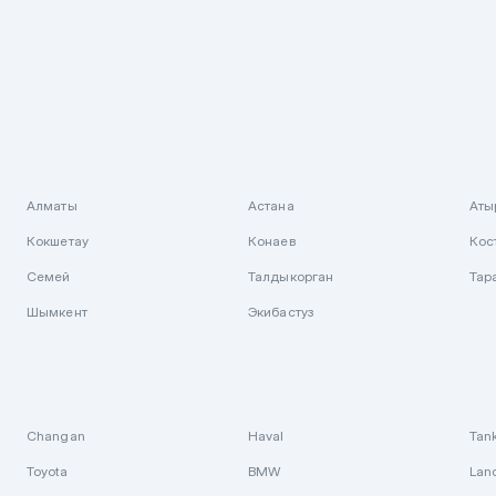
Алматы
Астана
Аты
Кокшетау
Конаев
Кос
Семей
Талдыкорган
Тар
Шымкент
Экибастуз
Changan
Haval
Tan
Toyota
BMW
Lan