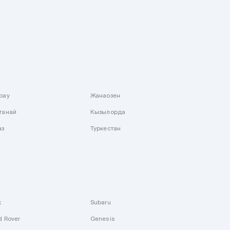
рау
Жанаозен
танай
Кызылорда
аз
Туркестан
k
Subaru
d Rover
Genesis