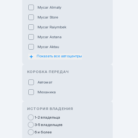
Mycar Almaty
Mycar Store
Mycar Raiymbek
Mycar Astana
Mycar Aktau
Показать все автоцентры
Mycar Uralsk
Haval & Tank Kyzylorda
КОРОБКА ПЕРЕДАЧ
Haval & Tank Pavlodar
Автомат
Bavaria Almaty
Механика
Mycar Shymkent
Bavaria Astana
ИСТОРИЯ ВЛАДЕНИЯ
GWM Nurly Zhol
1-2 владельца
3-5 владельцев
Chery Astana
6 и более
Changan Auto Nurly Zhol