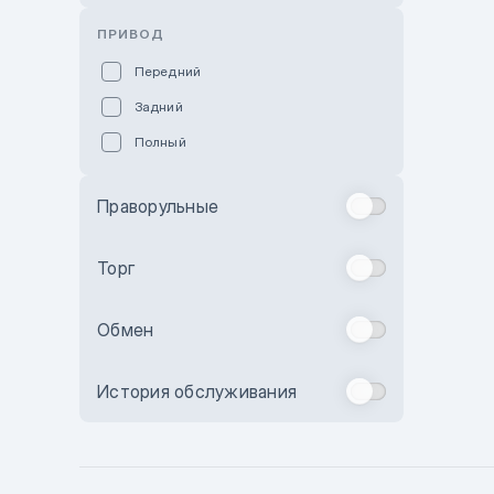
Розовый
ПРИВОД
Красный
Передний
Пурпурный
Задний
Коричневый
Полный
Голубой
Синий
Праворульные
Фиолетовый
Зеленый
Торг
Желтый
Обмен
Бежевый
Бордовый
История обслуживания
Комбинированный
Бронзовый
Темно-синий