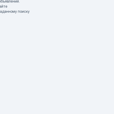
объявлений.
айте
заданному поиску