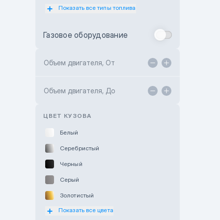
Показать все типы топлива
Subaru Motor Almaty
Toyota Almaty
Газовое оборудование
Toyota Astana
Toyota Kokshetau
Объем двигателя, От
TANK Motors Karaganda
Объем двигателя, До
Hyundai ShymCity
Toyota Shygys
ЦВЕТ КУЗОВА
Белый
Серебристый
Черный
Серый
Золотистый
Показать все цвета
Оранжевый