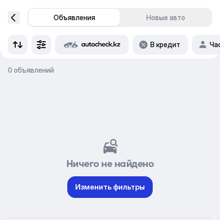
Объявления
Новые авто
В кредит
Ча
0 объявлений
Ничего не найдено
Изменить фильтры