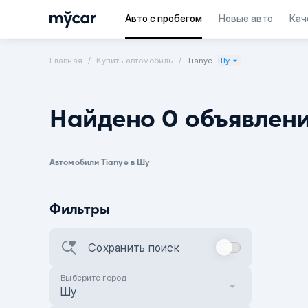
Авто с пробегом
Новые авто
Кач
Главная
Купить автомобиль
Tianye
Шу
Найдено 0 объявлен
Автомобили Tianye в Шу
Фильтры
Сохранить поиск
Выберите город
Шу