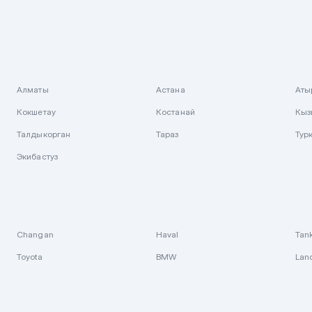
Алматы
Астана
Аты
Кокшетау
Костанай
Кыз
Талдыкорган
Тараз
Тур
Экибастуз
Changan
Haval
Tan
Toyota
BMW
Lan