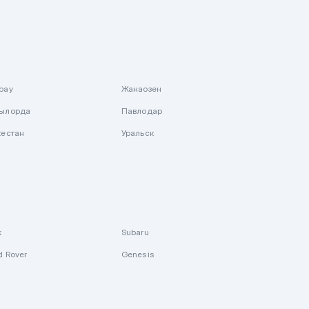
рау
Жанаозен
ылорда
Павлодар
кестан
Уральск
k
Subaru
d Rover
Genesis