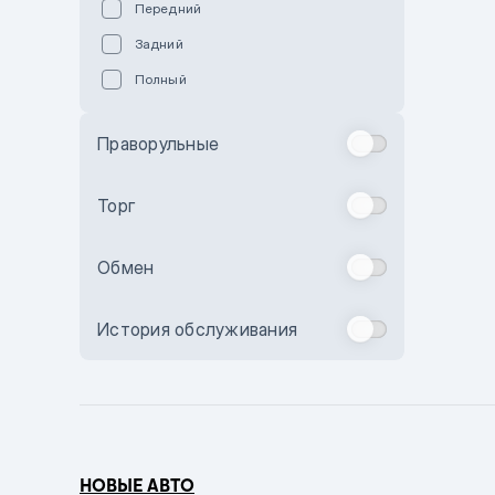
Передний
Пурпурный
Задний
Коричневый
Полный
Голубой
Синий
Праворульные
Фиолетовый
Зеленый
Торг
Желтый
Обмен
Бежевый
Бордовый
История обслуживания
Комбинированный
Бронзовый
Темно-синий
Серый металлик
НОВЫЕ АВТО
Сиреневый металлик