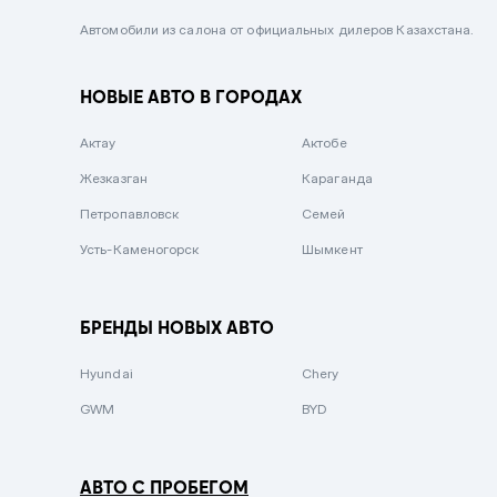
Черный металлик
Автомобили из салона от официальных дилеров Казахстана.
Стальной
НОВЫЕ АВТО В ГОРОДАХ
Вишневый
Серебристый металлик
Актау
Актобе
Темно-коричневый
Жезказган
Караганда
Бело-Дымчатый
Петропавловск
Семей
Светло-зелёный металлик
Усть-Каменогорск
Шымкент
Бирюзовый
Темно-синий металлик
БРЕНДЫ НОВЫХ АВТО
Зеленый металлик
Hyundai
Chery
Комбинированный
GWM
BYD
АВТО С ПРОБЕГОМ