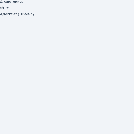
объявлений.
айте
заданному поиску