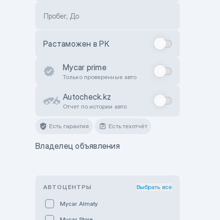
Пробег, До
Растаможен в РК
Mycar prime
Только проверенные авто
Autocheck.kz
Отчет по истории авто
Есть гарантия
Есть техотчёт
Владелец объявления
АВТОЦЕНТРЫ
Выбрать все
Mycar Almaty
Mycar Store