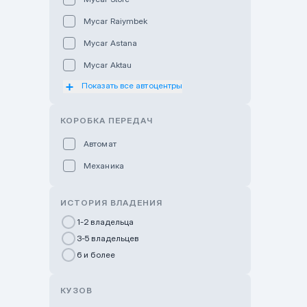
Mycar Raiymbek
Mycar Astana
Mycar Aktau
Показать все автоцентры
Mycar Uralsk
Haval & Tank Kyzylorda
КОРОБКА ПЕРЕДАЧ
Haval & Tank Pavlodar
Автомат
Bavaria Almaty
Механика
Mycar Shymkent
Bavaria Astana
ИСТОРИЯ ВЛАДЕНИЯ
GWM Nurly Zhol
1-2 владельца
3-5 владельцев
Chery Astana
6 и более
Changan Auto Nurly Zhol
Haval Atyrau
КУЗОВ
Hyundai Auto Almaty