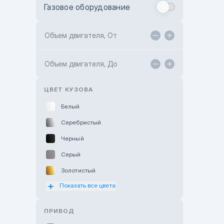
Газовое оборудование
Toyota Astana
Toyota Kokshetau
Объем двигателя, От
TANK Motors Karaganda
Объем двигателя, До
Hyundai ShymCity
Toyota Shygys
ЦВЕТ КУЗОВА
Белый
Серебристый
Черный
Серый
Золотистый
Показать все цвета
Оранжевый
Розовый
ПРИВОД
Красный