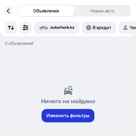
Объявления
Новые авто
В кредит
Ча
0 объявлений
Ничего не найдено
Изменить фильтры