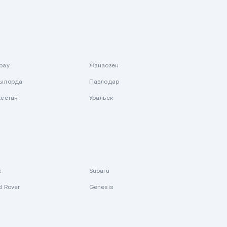
рау
Жанаозен
ылорда
Павлодар
кестан
Уральск
k
Subaru
d Rover
Genesis