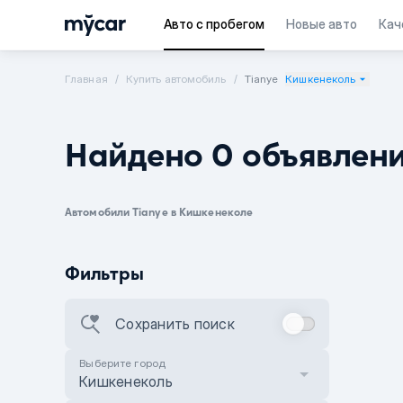
Авто с пробегом
Новые авто
Кач
Главная
Купить автомобиль
Tianye
Кишкенеколь
Найдено 0 объявлен
Автомобили Tianye в Кишкенеколе
Фильтры
Сохранить поиск
Выберите город
Кишкенеколь