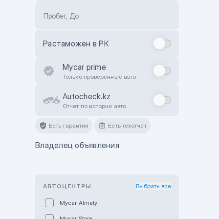
Пробег, До
Растаможен в РК
Mycar prime
Только проверенные авто
Autocheck.kz
Отчет по истории авто
Есть гарантия
Есть техотчёт
Владелец объявления
АВТОЦЕНТРЫ
Выбрать все
Mycar Almaty
Mycar Store