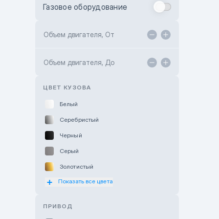
Газовое оборудование
Toyota Astana
Toyota Kokshetau
Объем двигателя, От
TANK Motors Karaganda
Объем двигателя, До
Hyundai ShymCity
Toyota Shygys
ЦВЕТ КУЗОВА
Белый
Серебристый
Черный
Серый
Золотистый
Показать все цвета
Оранжевый
Розовый
ПРИВОД
Красный