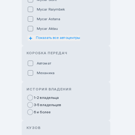
Mycar Raiymbek
Mycar Astana
Mycar Aktau
Показать все автоцентры
Mycar Uralsk
Haval & Tank Kyzylorda
КОРОБКА ПЕРЕДАЧ
Haval & Tank Pavlodar
Автомат
Bavaria Almaty
Механика
Mycar Shymkent
Bavaria Astana
ИСТОРИЯ ВЛАДЕНИЯ
GWM Nurly Zhol
1-2 владельца
3-5 владельцев
Chery Astana
6 и более
Changan Auto Nurly Zhol
Haval Atyrau
КУЗОВ
Hyundai Auto Almaty