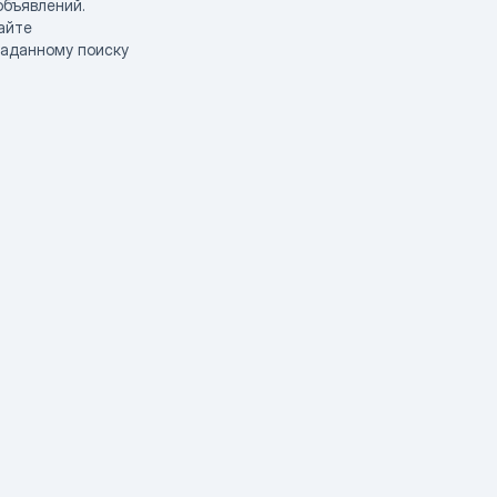
объявлений.
айте
заданному поиску