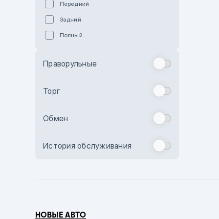
Передний
Пурпурный
Задний
Коричневый
Полный
Голубой
Синий
Праворульные
Фиолетовый
Зеленый
Торг
Желтый
Обмен
Бежевый
Бордовый
История обслуживания
Комбинированный
Бронзовый
Темно-синий
Серый металлик
НОВЫЕ АВТО
Сиреневый металлик