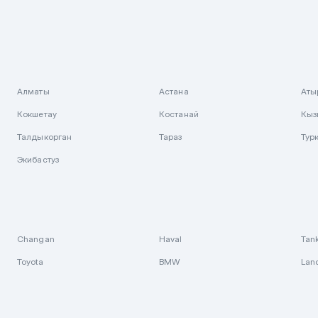
Алматы
Астана
Аты
Кокшетау
Костанай
Кыз
Талдыкорган
Тараз
Тур
Экибастуз
Changan
Haval
Tan
Toyota
BMW
Lan