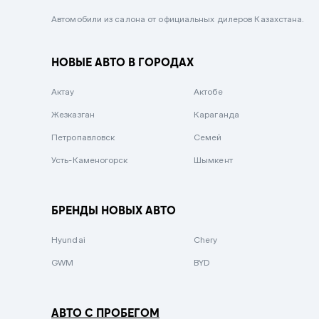
Черный металлик
Автомобили из салона от официальных дилеров Казахстана.
Стальной
НОВЫЕ АВТО В ГОРОДАХ
Вишневый
Серебристый металлик
Актау
Актобе
Темно-коричневый
Жезказган
Караганда
Бело-Дымчатый
Петропавловск
Семей
Светло-зелёный металлик
Усть-Каменогорск
Шымкент
Бирюзовый
Темно-синий металлик
БРЕНДЫ НОВЫХ АВТО
Зеленый металлик
Hyundai
Chery
Комбинированный
GWM
BYD
АВТО С ПРОБЕГОМ