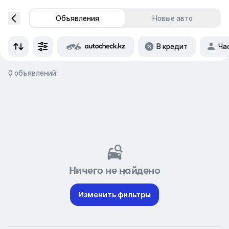
Объявления
Новые авто
В кредит
Ча
0 объявлений
Ничего не найдено
Изменить фильтры