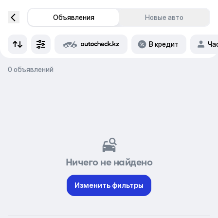
Объявления
Новые авто
В кредит
Ча
0 объявлений
Ничего не найдено
Изменить фильтры