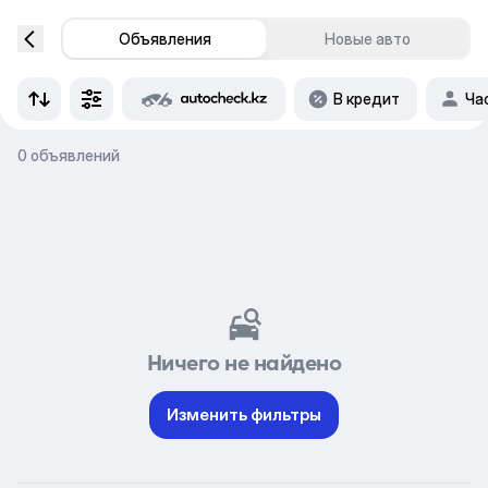
Объявления
Новые авто
В кредит
Ча
0 объявлений
Ничего не найдено
Изменить фильтры