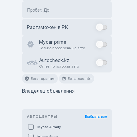
Пробег, До
Растаможен в РК
Mycar prime
Только проверенные авто
Autocheck.kz
Отчет по истории авто
Есть гарантия
Есть техотчёт
Владелец объявления
АВТОЦЕНТРЫ
Выбрать все
Mycar Almaty
Mycar Store