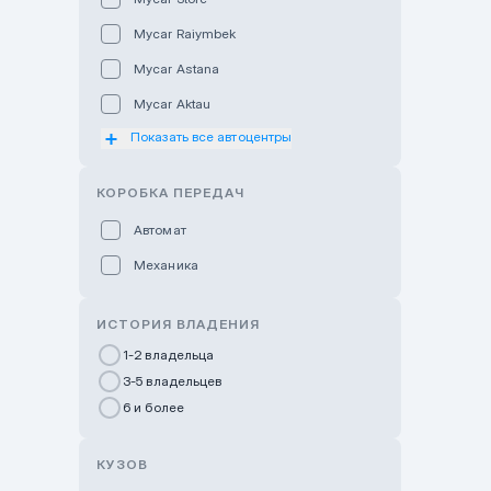
Mycar Raiymbek
Mycar Astana
Mycar Aktau
Показать все автоцентры
Mycar Uralsk
Haval & Tank Kyzylorda
КОРОБКА ПЕРЕДАЧ
Haval & Tank Pavlodar
Автомат
Bavaria Almaty
Механика
Mycar Shymkent
Bavaria Astana
ИСТОРИЯ ВЛАДЕНИЯ
GWM Nurly Zhol
1-2 владельца
3-5 владельцев
Chery Astana
6 и более
Changan Auto Nurly Zhol
Haval Atyrau
КУЗОВ
Hyundai Auto Almaty