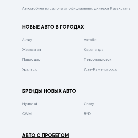
Черный металлик
Автомобили из салона от официальных дилеров Казахстана.
Стальной
НОВЫЕ АВТО В ГОРОДАХ
Вишневый
Серебристый металлик
Актау
Актобе
Темно-коричневый
Жезказган
Караганда
Бело-Дымчатый
Павлодар
Петропавловск
Светло-зелёный металлик
Уральск
Усть-Каменогорск
Бирюзовый
Темно-синий металлик
БРЕНДЫ НОВЫХ АВТО
Зеленый металлик
Hyundai
Chery
Комбинированный
GWM
BYD
АВТО С ПРОБЕГОМ