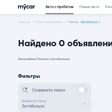
Авто с пробегом
Новые авто
Кач
Главная
Купить автомобиль
Tianma
Затобольск
Найдено 0 объявлен
Автомобили Tianma в Затобольске
Фильтры
Сохранить поиск
Выберите город
Затобольск