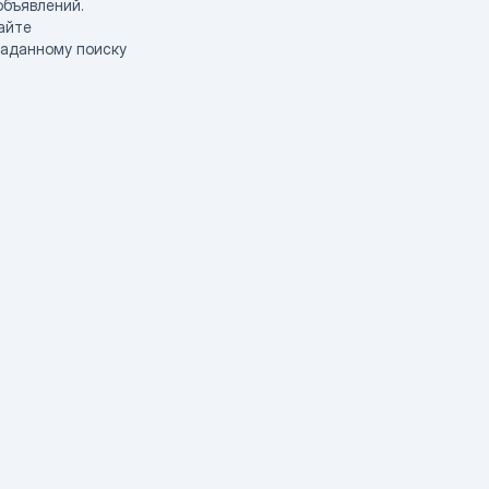
объявлений.
айте
заданному поиску