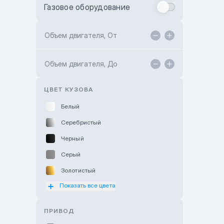
Газовое оборудование
Toyota Astana
Toyota Kokshetau
Объем двигателя, От
TANK Motors Karaganda
Объем двигателя, До
Hyundai ShymCity
Toyota Shygys
ЦВЕТ КУЗОВА
Белый
Серебристый
Черный
Серый
Золотистый
Показать все цвета
Оранжевый
Розовый
ПРИВОД
Красный