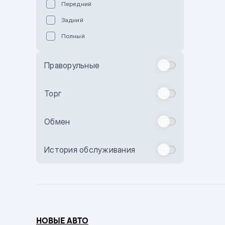
Передний
Пурпурный
Задний
Коричневый
Полный
Голубой
Синий
Праворульные
Фиолетовый
Зеленый
Торг
Желтый
Обмен
Бежевый
Бордовый
История обслуживания
Комбинированный
Бронзовый
Темно-синий
Серый металлик
НОВЫЕ АВТО
Сиреневый металлик