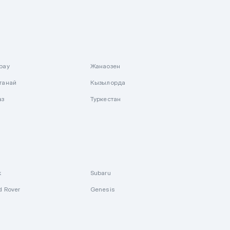
рау
Жанаозен
танай
Кызылорда
аз
Туркестан
k
Subaru
d Rover
Genesis