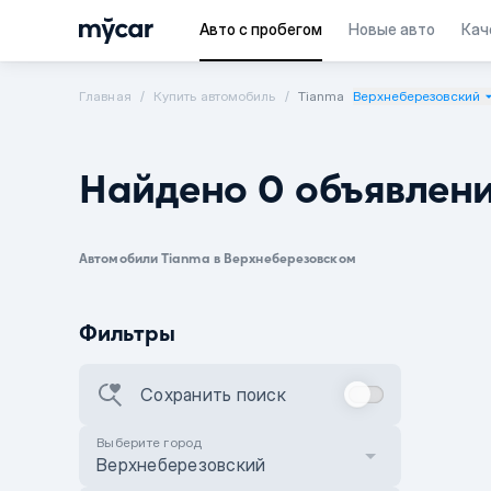
Авто с пробегом
Новые авто
Кач
Главная
Купить автомобиль
Tianma
Верхнеберезовский
Найдено 0 объявлен
Автомобили Tianma в Верхнеберезовском
Фильтры
Сохранить поиск
Выберите город
Верхнеберезовский