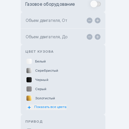
Газовое оборудование
Toyota Astana
Toyota Kokshetau
Объем двигателя, От
TANK Motors Karaganda
Объем двигателя, До
Hyundai ShymCity
Toyota Shygys
ЦВЕТ КУЗОВА
Белый
Серебристый
Черный
Серый
Золотистый
Показать все цвета
Оранжевый
Розовый
ПРИВОД
Красный