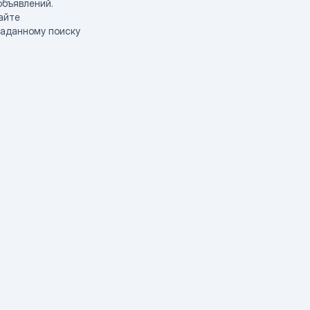
объявлений.
айте
заданному поиску