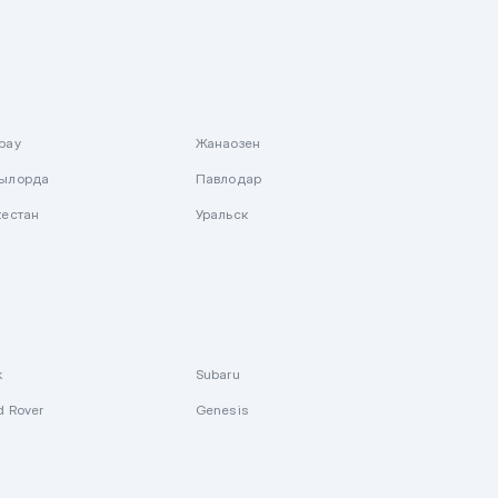
рау
Жанаозен
ылорда
Павлодар
кестан
Уральск
k
Subaru
d Rover
Genesis