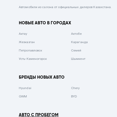
Черный металлик
Автомобили из салона от официальных дилеров Казахстана.
Стальной
НОВЫЕ АВТО В ГОРОДАХ
Вишневый
Серебристый металлик
Актау
Актобе
Темно-коричневый
Жезказган
Караганда
Бело-Дымчатый
Петропавловск
Семей
Светло-зелёный металлик
Усть-Каменогорск
Шымкент
Бирюзовый
Темно-синий металлик
БРЕНДЫ НОВЫХ АВТО
Зеленый металлик
Hyundai
Chery
Комбинированный
GWM
BYD
АВТО С ПРОБЕГОМ