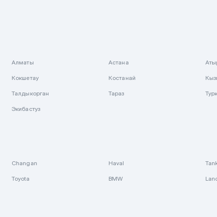
Алматы
Астана
Аты
Кокшетау
Костанай
Кыз
Талдыкорган
Тараз
Тур
Экибастуз
Changan
Haval
Tan
Toyota
BMW
Lan