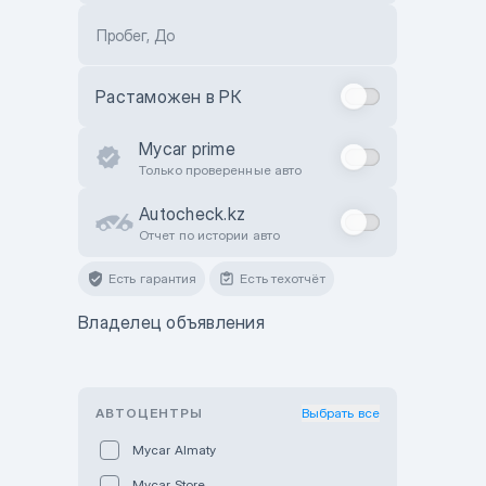
Пробег, До
Растаможен в РК
Mycar prime
Только проверенные авто
Autocheck.kz
Отчет по истории авто
Есть гарантия
Есть техотчёт
Владелец объявления
АВТОЦЕНТРЫ
Выбрать все
Mycar Almaty
Mycar Store