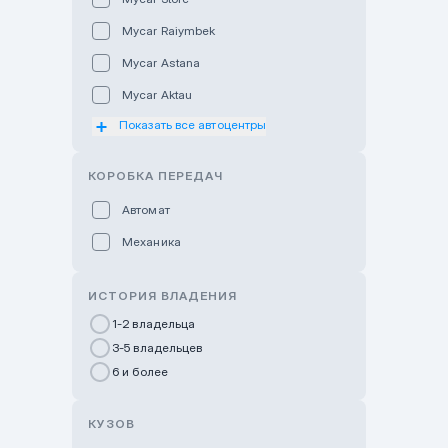
Mycar Raiymbek
Mycar Astana
Mycar Aktau
Показать все автоцентры
Mycar Uralsk
Haval & Tank Kyzylorda
КОРОБКА ПЕРЕДАЧ
Haval & Tank Pavlodar
Автомат
Bavaria Almaty
Механика
Mycar Shymkent
Bavaria Astana
ИСТОРИЯ ВЛАДЕНИЯ
GWM Nurly Zhol
1-2 владельца
3-5 владельцев
Chery Astana
6 и более
Changan Auto Nurly Zhol
Haval Atyrau
КУЗОВ
Hyundai Auto Almaty