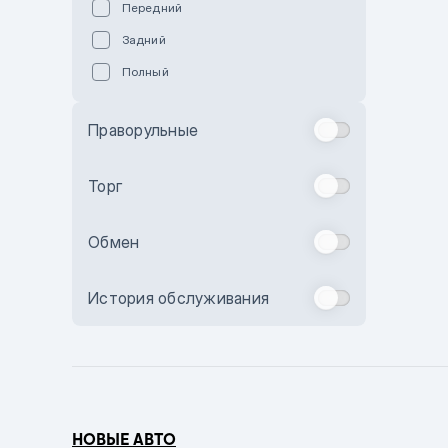
Передний
Пурпурный
Задний
Коричневый
Полный
Голубой
Синий
Праворульные
Фиолетовый
Зеленый
Торг
Желтый
Обмен
Бежевый
Бордовый
История обслуживания
Комбинированный
Бронзовый
Темно-синий
Серый металлик
НОВЫЕ АВТО
Сиреневый металлик